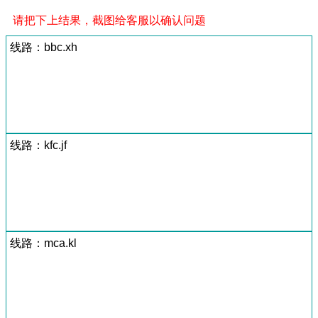
请把下上结果，截图给客服以确认问题
线路：bbc.xh
线路：kfc.jf
线路：mca.kl